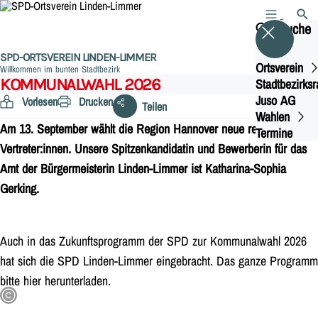
MENÜ
SUCH
Suche
SPD-ORTSVEREIN LINDEN-LIMMER
Ortsverein
Willkommen im bunten Stadtbezirk
KOMMUNALWAHL 2026
Stadtbezirksr
Juso AG
Vorlesen
Drucken
Teilen
Wahlen
Am 13. September wählt die Region Hannover neue regionale
Termine
Vertreter:innen. Unsere Spitzenkandidatin und Bewerberin für das
Amt der Bürgermeisterin Linden-Limmer ist Katharina-Sophia
Gerking.
Auch in das Zukunftsprogramm der SPD zur Kommunalwahl 2026
hat sich die SPD Linden-Limmer eingebracht. Das ganze Programm
bitte hier herunterladen.